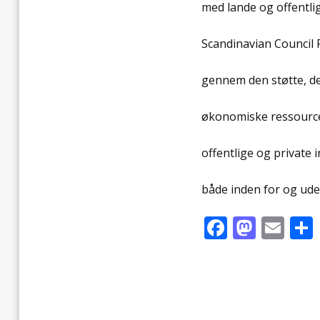
med lande og offentlig
Scandinavian Council 
gennem den støtte, det
økonomiske ressourcer
offentlige og private 
både inden for og ude
Faceboo
Mast
Ema