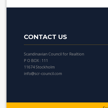
CONTACT US
Scandinavian Council for Realtion
P O BOX : 111
11674 Stockholm
info@scr-council.com
Sc