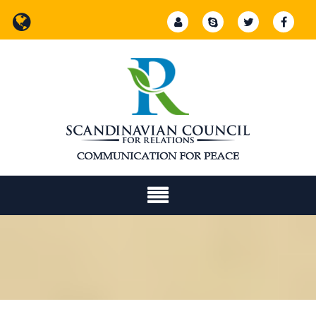
Ski
t
conten