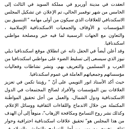
انعقدت في مدينة أوربرو في مملكة السويد في الثالث إلى
الخامس من شهر نوفمبر الحالي، تم الإعلان عن تشكيل المجلس
الاسكندنافي للعلاقات الذي سيكون من أولى مهامه ” التنسيق بين
المؤسسات و الأوقاف والجمعيات الاسكندنافية الإسلامية ،
والتعاون مع الجهات الرسمية لما فيه خير ومصلحة مواطني
اسكندنافيا.
وقد أعلن أيضاً في الحفل ذاته عن انطلاق موقع اسكندنافيا ديلي
نيوز الذي سيسعى إلى تسليط الضوء على مواطني اسكندنافيا من
العرب و المسلمين والتعريف بهم، ونشر نشاطات وفعاليات
مؤسساتهم وجمعياتهم العاملة في عموم اسكندنافيا.
حيث أكد الأستاذ انور التويمي على أنّ ” رؤيتنا تكمن في تعزيز
العلاقات بين المؤسسات والأفراد لصالح المجتمعات في الدول
الاسكندنافية ودول الشمال، والعمل من أجل تحقيق المواطَنة
المكتملة من خلال الاندماج واللقاءات الثقافية ووسائل الإعلام،
وكذلك نشر روح التسامح ومكافحة الإرهاب”، منوهاً إلى أن الهدف
من هذا المجلس هو” تحقيق علاقات اسكندنافية احترافية وحوار
ثقافي نخبوي مدروس من أجل التسامح والتعايش والسلام في