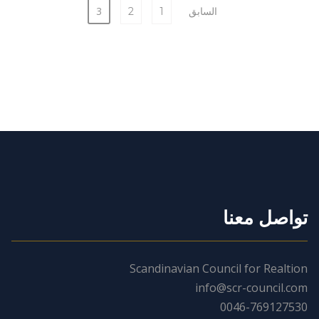
تعدد
3
السابق
1
2
صفحات
المقالات
تواصل معنا
Scandinavian Council for Realtion
info@scr-council.com
0046-769127530