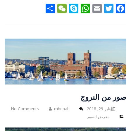
Share
WeChat
WhatsApp
Skype
Email
Twitter
Facebook
صور من النروج
يناير 29, 2018
mhdnahi
No Comments
معرض الصور