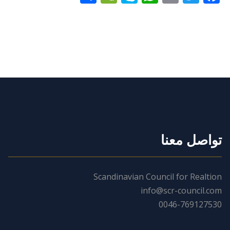
تواصل معنا
Scandinavian Council for Realtion
info@scr-council.com
0046-769127530