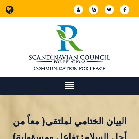
Ski
t
conten
البيان الختامي لملتقى( معاً من
أجل السلام: تفاعل ومسؤولية)